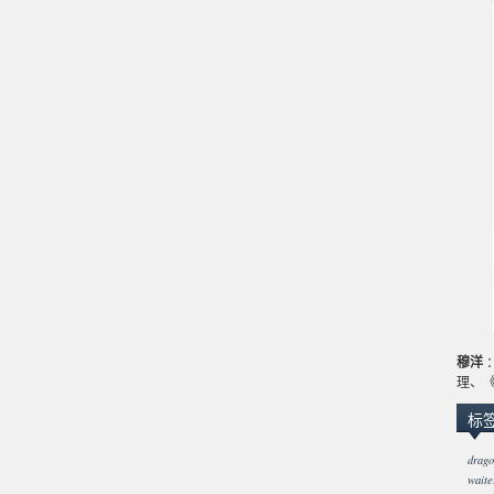
穆洋
：
理、
标
dra
waite