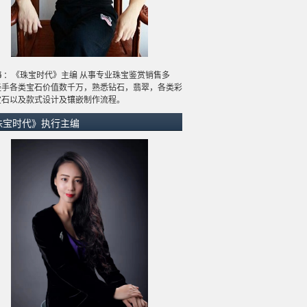
炜
：《珠宝时代》主编 从事专业珠宝鉴赏销售多
经手各类宝石价值数千万，熟悉钻石，翡翠，各类彩
宝石以及款式设计及镶嵌制作流程。
珠宝时代》执行主编