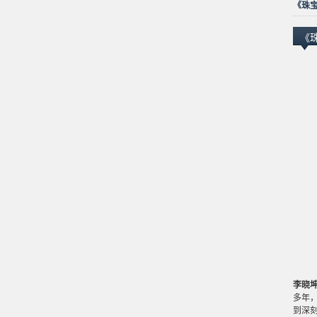
《珠宝
《
李晓
多年
到深