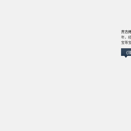
齐方
年，
宝等
《