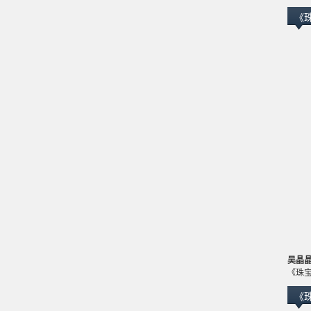
《
吴晶
《珠
《