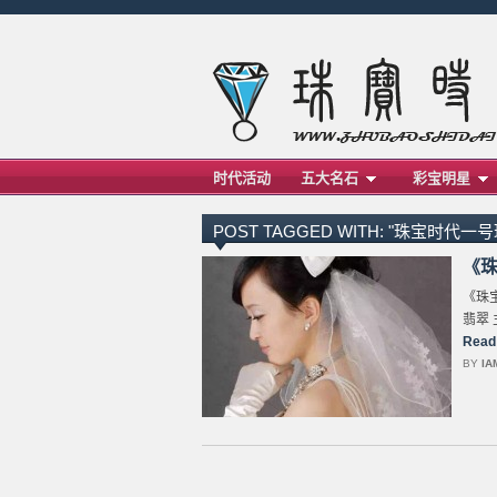
时代活动
五大名石
彩宝明星
POST TAGGED WITH: "珠宝时代一
《珠
《珠
翡翠 
Read
BY
IA