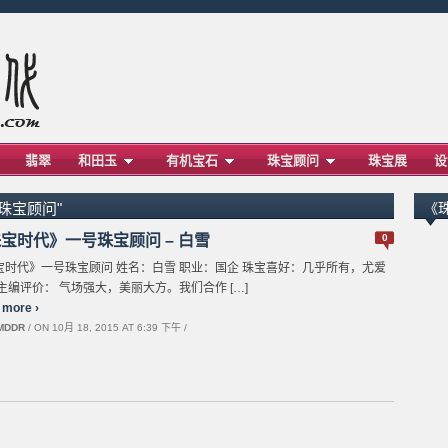
翡翠
和田玉
有机宝石
珠宝顾问
珠宝展
设
号珠宝顾问"
《
宝时代》一号珠宝顾问 – 白雪
0
宝时代》一号珠宝顾问 姓名：白雪 职业：国企 珠宝喜好：几乎所有，尤爱
主编评价： 气场强大，美丽大方。我们合作 […]
 more ›
MDDR
/ ON 10月 18, 2015 AT 6:39 下午 /