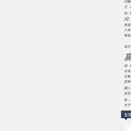
闪耀
卫
线
问
珠宝
六号
珠宝
设计
绿
拉埃
已售
定制
穎儿
宝石
金，
太子
友