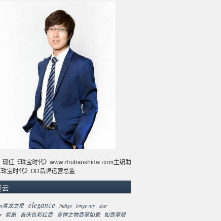
现任《珠宝时代》www.zhubaoshidai.com主编助
《珠宝时代》OD品牌运营总监
签云
elegance
gon青龙之星
indigo
longevity
star
r
凯凯
吉庆色彩红翡
吉祥之物翡翠如意
如翡翠般