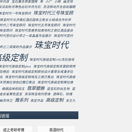
并内敛
宝石薰衣草紫锂辉
寿
小广
小辉
幽灵侍
淡淡如秋月寒色出石中月光石
灵活移动开合自如猫眼
珠宝时代三号珠宝顾
珠宝时代一号珠宝顾问
珠宝时代与济南红酒庄园朱立新女士结成合作伙伴
时代二号珠宝顾问
珠宝时代五号珠宝顾问
珠宝时代
珠宝顾问
珠宝时代受邀参加奥地利之夜红酒品鉴会
时代签约设计师之一吴晶晶作品展示
珠宝时代签约
珠宝时代
师之二郑昊昉作品展示
高级定制
珠宝时代高级定制1162克拉祖母
珠宝时代高级定制ghost
珠宝时代高级定制克里欧佩特
及艳后
珠宝时代高级定制原创设计墨翠女戒潘多拉
出
珠宝时代高级定制埃及之夜已售出
珠宝时代高级
天然南红俏色红鲤已售出
珠宝时代高级定制弗拉维
翡翠貔貅
细细品味和田玉
蓝宝石的出生地
蓝
金丝雀黄色蓝宝
资深珠宝商刘思维
透辉石，玫瑰
雅系列
高级定制
幽灵侍卫
高定作品
龙王九
情链接
成之考研考博
英语时代