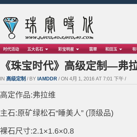
时代活动
五大名石
彩宝明星
翡翠
和田玉
有
《珠宝时代》高级定制—弗
IN
高级定制
/ BY
IAMDDR
/ ON 4月 1, 2016 AT 7:01 下午 /
高定作品:弗拉维
主石:原矿绿松石“睡美人” (顶级品)
裸石尺寸:2.1×1.6×0.8