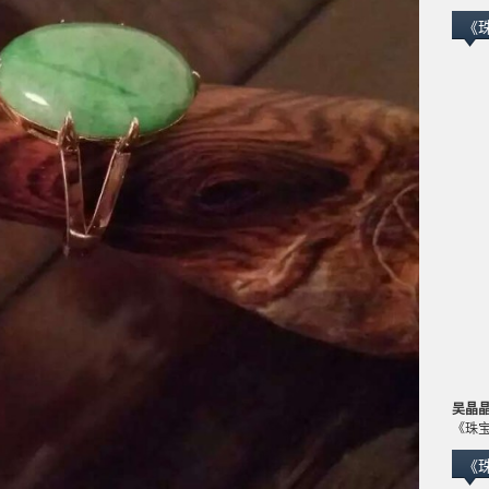
《
吴晶
《珠
《