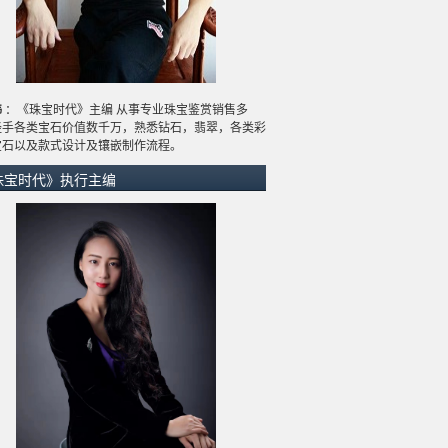
炜
：《珠宝时代》主编 从事专业珠宝鉴赏销售多
经手各类宝石价值数千万，熟悉钻石，翡翠，各类彩
宝石以及款式设计及镶嵌制作流程。
珠宝时代》执行主编