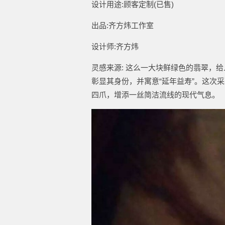
设计用途:顾客定制(已售)
出品:齐方炜工作室
设计师:齐方炜
灵感来源: 这么一大块鲜绿色的翡翠，
彰显其身份，并寓意“延年益寿”。这次
四爪，增添一丝简洁流线的现代气息
。