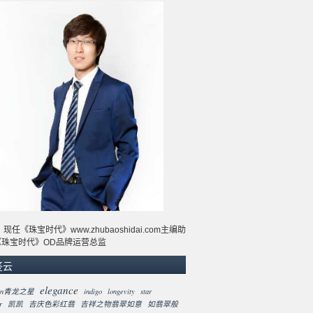
现任《珠宝时代》www.zhubaoshidai.com主编助
《珠宝时代》OD品牌运营总监
签云
elegance
gon青龙之星
indigo
longevity
star
r
凯凯
吉庆色彩红翡
吉祥之物翡翠如意
如翡翠般