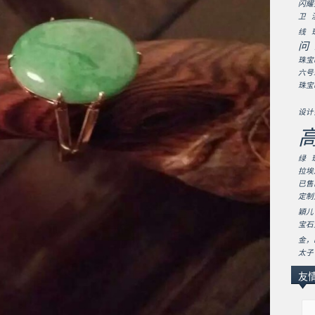
闪耀
卫
线
问
珠宝
六号
珠宝
设计
绿
拉埃
已售
定制
穎儿
宝石
金，
太子
友