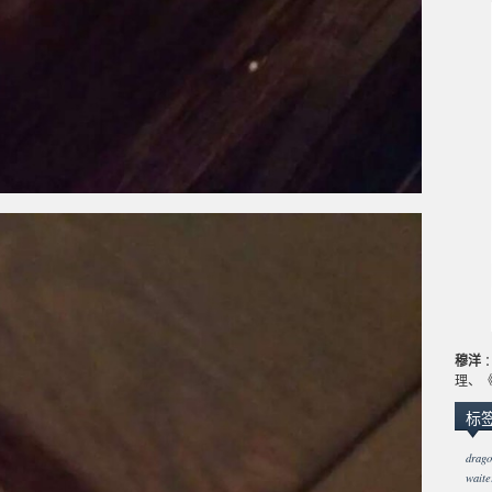
穆洋
：
理、
标
dra
waite