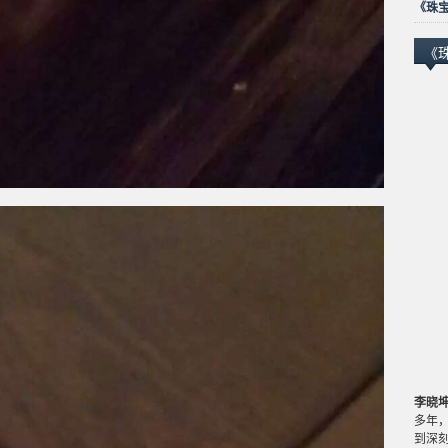
《珠宝
《
李晓
多年
到深