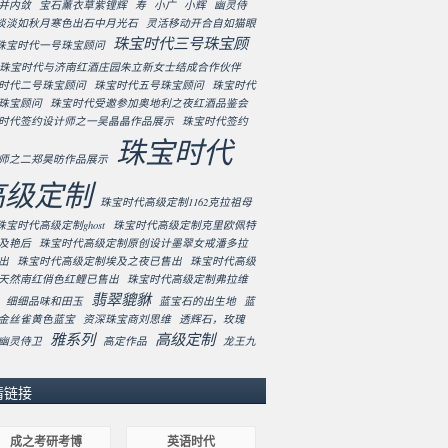
并内敛
宝石薰衣草紫锂辉
寿
小广
小辉
幽灵侍
淡淡如秋月寒色出石中月光石
灵活移动开合自如猫眼
珠宝时代三号珠宝顾
珠宝时代一号珠宝顾问
珠宝时代与济南红酒庄园朱立新女士结成合作伙伴
时代二号珠宝顾问
珠宝时代五号珠宝顾问
珠宝时代
珠宝顾问
珠宝时代受邀参加奥地利之夜红酒品鉴会
时代签约设计师之一吴晶晶作品展示
珠宝时代签约
珠宝时代
师之二郑昊昉作品展示
高级定制
珠宝时代高级定制1162克拉祖母
珠宝时代高级定制ghost
珠宝时代高级定制克里欧佩特
及艳后
珠宝时代高级定制原创设计墨翠女戒潘多拉
出
珠宝时代高级定制埃及之夜已售出
珠宝时代高级
天然南红俏色红鲤已售出
珠宝时代高级定制弗拉维
翡翠貔貅
细细品味和田玉
蓝宝石的出生地
蓝
金丝雀黄色蓝宝
资深珠宝商刘思维
透辉石，玫瑰
雅系列
高级定制
幽灵侍卫
高定作品
龙王九
情链接
成之考研考博
英语时代