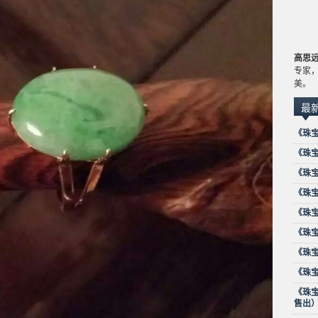
高思
专家，
美。
最
《珠
《珠宝时
《珠宝
《珠
《珠宝
《珠宝
《珠
《珠
《珠
售出