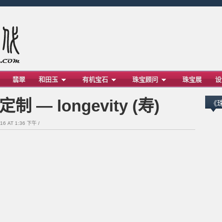
翡翠
和田玉
有机宝石
珠宝顾问
珠宝展
设
— longevity (寿)
《
16 AT 1:36 下午 /