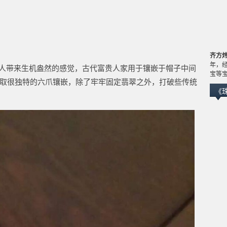
齐方
年，
给人带来生机盎然的感觉，古代富贵人家用于镶嵌于帽子中间
宝等
采取很独特的六爪镶嵌，除了牢牢固定翡翠之外，打破些传统
《