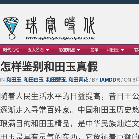
时代活动
五大名石
彩宝明星
翡翠
和田玉
有
怎样鉴别和田玉真假
IN
和田玉
,
和田白玉
,
和田碧玉
,
和田青花
/ BY
IAMDDR
/ ON 6月
随着人民生活水平的日益提高，昔日王
逐渐走入寻常百姓家。中国和田玉历史
琅满目的和田玉精品，是中华民族灿烂
田玉是具有灵气的东西，它象征着巨额