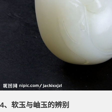
4、软玉与岫玉的辨别